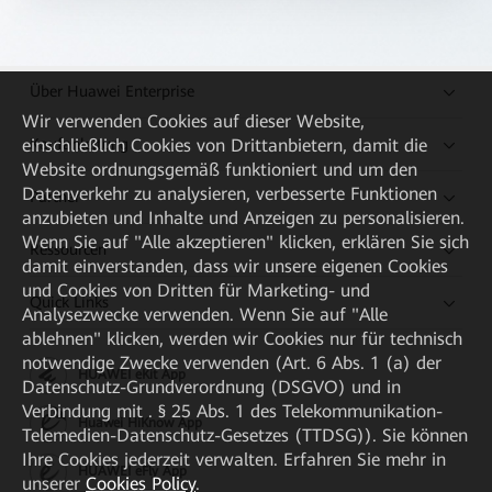
Über Huawei Enterprise
Wir verwenden Cookies auf dieser Website,
Kaufanleitung
einschließlich Cookies von Drittanbietern, damit die
Website ordnungsgemäß funktioniert und um den
Datenverkehr zu analysieren, verbesserte Funktionen
Partner
anzubieten und Inhalte und Anzeigen zu personalisieren.
Wenn Sie auf "Alle akzeptieren" klicken, erklären Sie sich
Ressourcen
damit einverstanden, dass wir unsere eigenen Cookies
und Cookies von Dritten für Marketing- und
Quick Links
Analysezwecke verwenden. Wenn Sie auf "Alle
ablehnen" klicken, werden wir Cookies nur für technisch
notwendige Zwecke verwenden (Art. 6 Abs. 1 (a) der
HUAWEI eKit App
Datenschutz-Grundverordnung (DSGVO) und in
Verbindung mit . § 25 Abs. 1 des Telekommunikation-
Huawei HiKnow App
Telemedien-Datenschutz-Gesetzes (TTDSG)). Sie können
Ihre Cookies jederzeit verwalten. Erfahren Sie mehr in
HUAWEI eFly App
unserer
Cookies Policy
.