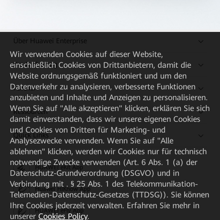
Über Huawei Enterprise
Wir verwenden Cookies auf dieser Website,
Kaufanleitung
einschließlich Cookies von Drittanbietern, damit die
Website ordnungsgemäß funktioniert und um den
Datenverkehr zu analysieren, verbesserte Funktionen
Partner
anzubieten und Inhalte und Anzeigen zu personalisieren.
Wenn Sie auf "Alle akzeptieren" klicken, erklären Sie sich
Ressourcen
damit einverstanden, dass wir unsere eigenen Cookies
und Cookies von Dritten für Marketing- und
Quick Links
Analysezwecke verwenden. Wenn Sie auf "Alle
ablehnen" klicken, werden wir Cookies nur für technisch
notwendige Zwecke verwenden (Art. 6 Abs. 1 (a) der
HUAWEI eKit App
Datenschutz-Grundverordnung (DSGVO) und in
Verbindung mit . § 25 Abs. 1 des Telekommunikation-
Huawei HiKnow App
Telemedien-Datenschutz-Gesetzes (TTDSG)). Sie können
Ihre Cookies jederzeit verwalten. Erfahren Sie mehr in
HUAWEI eFly App
unserer
Cookies Policy
.