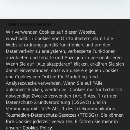
Über Huawei Enterprise
Wir verwenden Cookies auf dieser Website,
Kaufanleitung
einschließlich Cookies von Drittanbietern, damit die
Website ordnungsgemäß funktioniert und um den
Datenverkehr zu analysieren, verbesserte Funktionen
Partner
anzubieten und Inhalte und Anzeigen zu personalisieren.
Wenn Sie auf "Alle akzeptieren" klicken, erklären Sie sich
Ressourcen
damit einverstanden, dass wir unsere eigenen Cookies
und Cookies von Dritten für Marketing- und
Quick Links
Analysezwecke verwenden. Wenn Sie auf "Alle
ablehnen" klicken, werden wir Cookies nur für technisch
notwendige Zwecke verwenden (Art. 6 Abs. 1 (a) der
HUAWEI eKit App
Datenschutz-Grundverordnung (DSGVO) und in
Verbindung mit . § 25 Abs. 1 des Telekommunikation-
Huawei HiKnow App
Telemedien-Datenschutz-Gesetzes (TTDSG)). Sie können
Ihre Cookies jederzeit verwalten. Erfahren Sie mehr in
HUAWEI eFly App
unserer
Cookies Policy
.