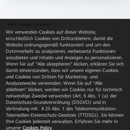
Über Huawei Enterprise
Wir verwenden Cookies auf dieser Website,
Kaufanleitung
einschließlich Cookies von Drittanbietern, damit die
Website ordnungsgemäß funktioniert und um den
Datenverkehr zu analysieren, verbesserte Funktionen
Partner
anzubieten und Inhalte und Anzeigen zu personalisieren.
Wenn Sie auf "Alle akzeptieren" klicken, erklären Sie sich
Ressourcen
damit einverstanden, dass wir unsere eigenen Cookies
und Cookies von Dritten für Marketing- und
Quick Links
Analysezwecke verwenden. Wenn Sie auf "Alle
ablehnen" klicken, werden wir Cookies nur für technisch
notwendige Zwecke verwenden (Art. 6 Abs. 1 (a) der
HUAWEI eKit App
Datenschutz-Grundverordnung (DSGVO) und in
Verbindung mit . § 25 Abs. 1 des Telekommunikation-
Huawei HiKnow App
Telemedien-Datenschutz-Gesetzes (TTDSG)). Sie können
Ihre Cookies jederzeit verwalten. Erfahren Sie mehr in
HUAWEI eFly App
unserer
Cookies Policy
.