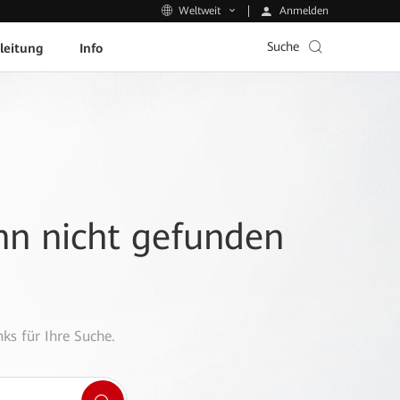
Anmelden
Weltweit
Suche
leitung
Info
ann nicht gefunden
ks für Ihre Suche.