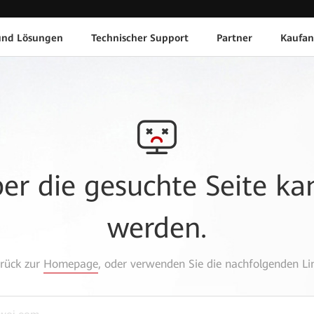
und Lösungen
Technischer Support
Partner
Kaufan
aber die gesuchte Seite k
werden.
urück zur
Homepage
, oder verwenden Sie die nachfolgenden Lin