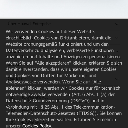
Über Huawei Enterprise
Wir verwenden Cookies auf dieser Website,
Kaufanleitung
einschließlich Cookies von Drittanbietern, damit die
Website ordnungsgemäß funktioniert und um den
Datenverkehr zu analysieren, verbesserte Funktionen
Partner
anzubieten und Inhalte und Anzeigen zu personalisieren.
Wenn Sie auf "Alle akzeptieren" klicken, erklären Sie sich
Ressourcen
damit einverstanden, dass wir unsere eigenen Cookies
und Cookies von Dritten für Marketing- und
Quick Links
Analysezwecke verwenden. Wenn Sie auf "Alle
ablehnen" klicken, werden wir Cookies nur für technisch
notwendige Zwecke verwenden (Art. 6 Abs. 1 (a) der
HUAWEI eKit App
Datenschutz-Grundverordnung (DSGVO) und in
Verbindung mit . § 25 Abs. 1 des Telekommunikation-
Huawei HiKnow App
Telemedien-Datenschutz-Gesetzes (TTDSG)). Sie können
Ihre Cookies jederzeit verwalten. Erfahren Sie mehr in
HUAWEI eFly App
unserer
Cookies Policy
.