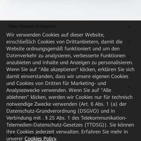
Über Huawei Enterprise
Wir verwenden Cookies auf dieser Website,
Kaufanleitung
einschließlich Cookies von Drittanbietern, damit die
Website ordnungsgemäß funktioniert und um den
Datenverkehr zu analysieren, verbesserte Funktionen
Partner
anzubieten und Inhalte und Anzeigen zu personalisieren.
Wenn Sie auf "Alle akzeptieren" klicken, erklären Sie sich
Ressourcen
damit einverstanden, dass wir unsere eigenen Cookies
und Cookies von Dritten für Marketing- und
Quick Links
Analysezwecke verwenden. Wenn Sie auf "Alle
ablehnen" klicken, werden wir Cookies nur für technisch
notwendige Zwecke verwenden (Art. 6 Abs. 1 (a) der
HUAWEI eKit App
Datenschutz-Grundverordnung (DSGVO) und in
Verbindung mit . § 25 Abs. 1 des Telekommunikation-
Huawei HiKnow App
Telemedien-Datenschutz-Gesetzes (TTDSG)). Sie können
Ihre Cookies jederzeit verwalten. Erfahren Sie mehr in
HUAWEI eFly App
unserer
Cookies Policy
.