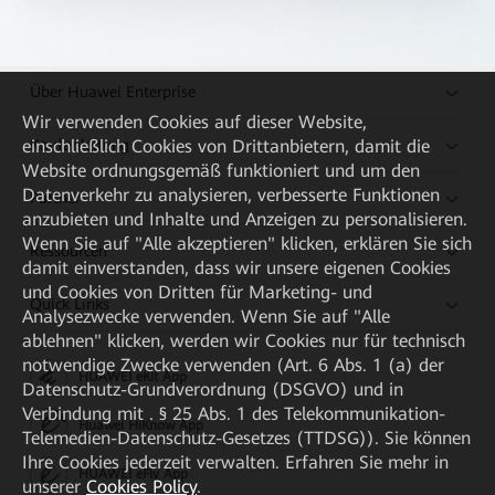
Über Huawei Enterprise
Wir verwenden Cookies auf dieser Website,
Kaufanleitung
einschließlich Cookies von Drittanbietern, damit die
Website ordnungsgemäß funktioniert und um den
Datenverkehr zu analysieren, verbesserte Funktionen
Partner
anzubieten und Inhalte und Anzeigen zu personalisieren.
Wenn Sie auf "Alle akzeptieren" klicken, erklären Sie sich
Ressourcen
damit einverstanden, dass wir unsere eigenen Cookies
und Cookies von Dritten für Marketing- und
Quick Links
Analysezwecke verwenden. Wenn Sie auf "Alle
ablehnen" klicken, werden wir Cookies nur für technisch
notwendige Zwecke verwenden (Art. 6 Abs. 1 (a) der
HUAWEI eKit App
Datenschutz-Grundverordnung (DSGVO) und in
Verbindung mit . § 25 Abs. 1 des Telekommunikation-
Huawei HiKnow App
Telemedien-Datenschutz-Gesetzes (TTDSG)). Sie können
Ihre Cookies jederzeit verwalten. Erfahren Sie mehr in
HUAWEI eFly App
unserer
Cookies Policy
.