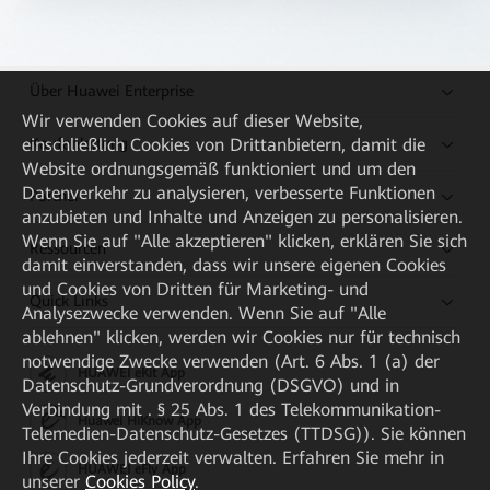
Über Huawei Enterprise
Wir verwenden Cookies auf dieser Website,
Kaufanleitung
einschließlich Cookies von Drittanbietern, damit die
Website ordnungsgemäß funktioniert und um den
Datenverkehr zu analysieren, verbesserte Funktionen
Partner
anzubieten und Inhalte und Anzeigen zu personalisieren.
Wenn Sie auf "Alle akzeptieren" klicken, erklären Sie sich
Ressourcen
damit einverstanden, dass wir unsere eigenen Cookies
und Cookies von Dritten für Marketing- und
Quick Links
Analysezwecke verwenden. Wenn Sie auf "Alle
ablehnen" klicken, werden wir Cookies nur für technisch
notwendige Zwecke verwenden (Art. 6 Abs. 1 (a) der
HUAWEI eKit App
Datenschutz-Grundverordnung (DSGVO) und in
Verbindung mit . § 25 Abs. 1 des Telekommunikation-
Huawei HiKnow App
Telemedien-Datenschutz-Gesetzes (TTDSG)). Sie können
Ihre Cookies jederzeit verwalten. Erfahren Sie mehr in
HUAWEI eFly App
unserer
Cookies Policy
.