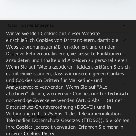
Über Huawei Enterprise
Wir verwenden Cookies auf dieser Website,
Kaufanleitung
einschließlich Cookies von Drittanbietern, damit die
Website ordnungsgemäß funktioniert und um den
Datenverkehr zu analysieren, verbesserte Funktionen
Partner
anzubieten und Inhalte und Anzeigen zu personalisieren.
Wenn Sie auf "Alle akzeptieren" klicken, erklären Sie sich
Ressourcen
damit einverstanden, dass wir unsere eigenen Cookies
und Cookies von Dritten für Marketing- und
Quick Links
Analysezwecke verwenden. Wenn Sie auf "Alle
ablehnen" klicken, werden wir Cookies nur für technisch
notwendige Zwecke verwenden (Art. 6 Abs. 1 (a) der
HUAWEI eKit App
Datenschutz-Grundverordnung (DSGVO) und in
Verbindung mit . § 25 Abs. 1 des Telekommunikation-
Huawei HiKnow App
Telemedien-Datenschutz-Gesetzes (TTDSG)). Sie können
Ihre Cookies jederzeit verwalten. Erfahren Sie mehr in
HUAWEI eFly App
unserer
Cookies Policy
.