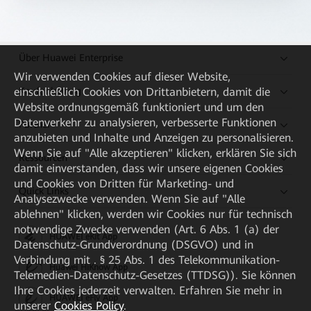
Über Huawei Enterprise
Wir verwenden Cookies auf dieser Website,
Kaufanleitung
einschließlich Cookies von Drittanbietern, damit die
Website ordnungsgemäß funktioniert und um den
Datenverkehr zu analysieren, verbesserte Funktionen
Partner
anzubieten und Inhalte und Anzeigen zu personalisieren.
Wenn Sie auf "Alle akzeptieren" klicken, erklären Sie sich
Ressourcen
damit einverstanden, dass wir unsere eigenen Cookies
und Cookies von Dritten für Marketing- und
Quick Links
Analysezwecke verwenden. Wenn Sie auf "Alle
ablehnen" klicken, werden wir Cookies nur für technisch
notwendige Zwecke verwenden (Art. 6 Abs. 1 (a) der
HUAWEI eKit App
Datenschutz-Grundverordnung (DSGVO) und in
Verbindung mit . § 25 Abs. 1 des Telekommunikation-
Huawei HiKnow App
Telemedien-Datenschutz-Gesetzes (TTDSG)). Sie können
Ihre Cookies jederzeit verwalten. Erfahren Sie mehr in
HUAWEI eFly App
unserer
Cookies Policy
.