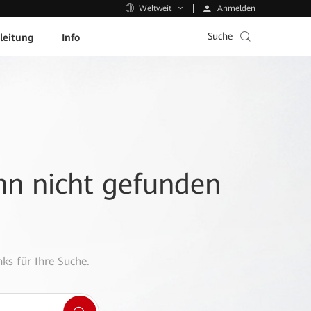
Anmelden
Weltweit
Suche
leitung
Info
ann nicht gefunden
ks für Ihre Suche.