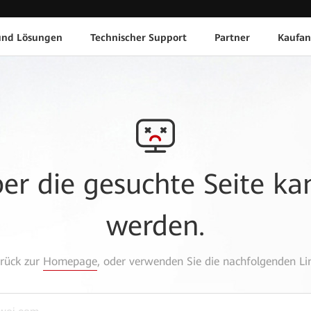
und Lösungen
Technischer Support
Partner
Kaufan
aber die gesuchte Seite k
werden.
urück zur
Homepage
, oder verwenden Sie die nachfolgenden Lin