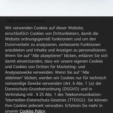
Über Huawei Enterprise
Wir verwenden Cookies auf dieser Website,
Kaufanleitung
einschließlich Cookies von Drittanbietern, damit die
Website ordnungsgemäß funktioniert und um den
Datenverkehr zu analysieren, verbesserte Funktionen
Partner
anzubieten und Inhalte und Anzeigen zu personalisieren.
Wenn Sie auf "Alle akzeptieren" klicken, erklären Sie sich
Ressourcen
damit einverstanden, dass wir unsere eigenen Cookies
und Cookies von Dritten für Marketing- und
Quick Links
Analysezwecke verwenden. Wenn Sie auf "Alle
ablehnen" klicken, werden wir Cookies nur für technisch
notwendige Zwecke verwenden (Art. 6 Abs. 1 (a) der
HUAWEI eKit App
Datenschutz-Grundverordnung (DSGVO) und in
Verbindung mit . § 25 Abs. 1 des Telekommunikation-
Huawei HiKnow App
Telemedien-Datenschutz-Gesetzes (TTDSG)). Sie können
Ihre Cookies jederzeit verwalten. Erfahren Sie mehr in
HUAWEI eFly App
unserer
Cookies Policy
.