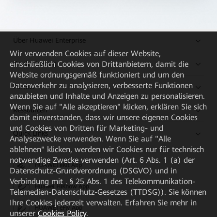
Über Huawei Enterprise
Wir verwenden Cookies auf dieser Website,
Kaufanleitung
einschließlich Cookies von Drittanbietern, damit die
Website ordnungsgemäß funktioniert und um den
Datenverkehr zu analysieren, verbesserte Funktionen
Partner
anzubieten und Inhalte und Anzeigen zu personalisieren.
Wenn Sie auf "Alle akzeptieren" klicken, erklären Sie sich
Ressourcen
damit einverstanden, dass wir unsere eigenen Cookies
und Cookies von Dritten für Marketing- und
Quick Links
Analysezwecke verwenden. Wenn Sie auf "Alle
ablehnen" klicken, werden wir Cookies nur für technisch
notwendige Zwecke verwenden (Art. 6 Abs. 1 (a) der
HUAWEI eKit App
Datenschutz-Grundverordnung (DSGVO) und in
Verbindung mit . § 25 Abs. 1 des Telekommunikation-
Huawei HiKnow App
Telemedien-Datenschutz-Gesetzes (TTDSG)). Sie können
Ihre Cookies jederzeit verwalten. Erfahren Sie mehr in
HUAWEI eFly App
unserer
Cookies Policy
.