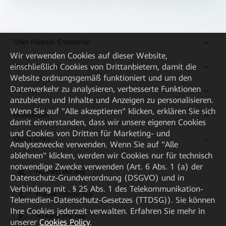
Über Huawei Enterprise
Wir verwenden Cookies auf dieser Website,
Kaufanleitung
einschließlich Cookies von Drittanbietern, damit die
Website ordnungsgemäß funktioniert und um den
Datenverkehr zu analysieren, verbesserte Funktionen
Partner
anzubieten und Inhalte und Anzeigen zu personalisieren.
Wenn Sie auf "Alle akzeptieren" klicken, erklären Sie sich
Ressourcen
damit einverstanden, dass wir unsere eigenen Cookies
und Cookies von Dritten für Marketing- und
Quick Links
Analysezwecke verwenden. Wenn Sie auf "Alle
ablehnen" klicken, werden wir Cookies nur für technisch
notwendige Zwecke verwenden (Art. 6 Abs. 1 (a) der
HUAWEI eKit App
Datenschutz-Grundverordnung (DSGVO) und in
Verbindung mit . § 25 Abs. 1 des Telekommunikation-
Huawei HiKnow App
Telemedien-Datenschutz-Gesetzes (TTDSG)). Sie können
Ihre Cookies jederzeit verwalten. Erfahren Sie mehr in
HUAWEI eFly App
unserer
Cookies Policy
.