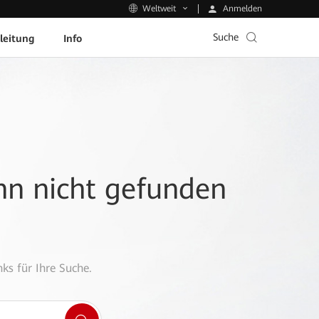
Anmelden
Weltweit
Suche
leitung
Info
ann nicht gefunden
ks für Ihre Suche.