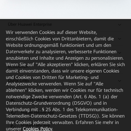
Über Huawei Enterprise
Wir verwenden Cookies auf dieser Website,
Kaufanleitung
einschließlich Cookies von Drittanbietern, damit die
Website ordnungsgemäß funktioniert und um den
Datenverkehr zu analysieren, verbesserte Funktionen
Partner
anzubieten und Inhalte und Anzeigen zu personalisieren.
Wenn Sie auf "Alle akzeptieren" klicken, erklären Sie sich
Ressourcen
damit einverstanden, dass wir unsere eigenen Cookies
und Cookies von Dritten für Marketing- und
Quick Links
Analysezwecke verwenden. Wenn Sie auf "Alle
ablehnen" klicken, werden wir Cookies nur für technisch
notwendige Zwecke verwenden (Art. 6 Abs. 1 (a) der
HUAWEI eKit App
Datenschutz-Grundverordnung (DSGVO) und in
Verbindung mit . § 25 Abs. 1 des Telekommunikation-
Huawei HiKnow App
Telemedien-Datenschutz-Gesetzes (TTDSG)). Sie können
Ihre Cookies jederzeit verwalten. Erfahren Sie mehr in
HUAWEI eFly App
unserer
Cookies Policy
.