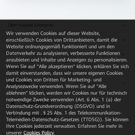
Über Huawei Enterprise
Wir verwenden Cookies auf dieser Website,
Kaufanleitung
einschließlich Cookies von Drittanbietern, damit die
Website ordnungsgemäß funktioniert und um den
Datenverkehr zu analysieren, verbesserte Funktionen
Partner
anzubieten und Inhalte und Anzeigen zu personalisieren.
Wenn Sie auf "Alle akzeptieren" klicken, erklären Sie sich
Ressourcen
damit einverstanden, dass wir unsere eigenen Cookies
und Cookies von Dritten für Marketing- und
Quick Links
Analysezwecke verwenden. Wenn Sie auf "Alle
ablehnen" klicken, werden wir Cookies nur für technisch
notwendige Zwecke verwenden (Art. 6 Abs. 1 (a) der
HUAWEI eKit App
Datenschutz-Grundverordnung (DSGVO) und in
Verbindung mit . § 25 Abs. 1 des Telekommunikation-
Huawei HiKnow App
Telemedien-Datenschutz-Gesetzes (TTDSG)). Sie können
Ihre Cookies jederzeit verwalten. Erfahren Sie mehr in
HUAWEI eFly App
unserer
Cookies Policy
.