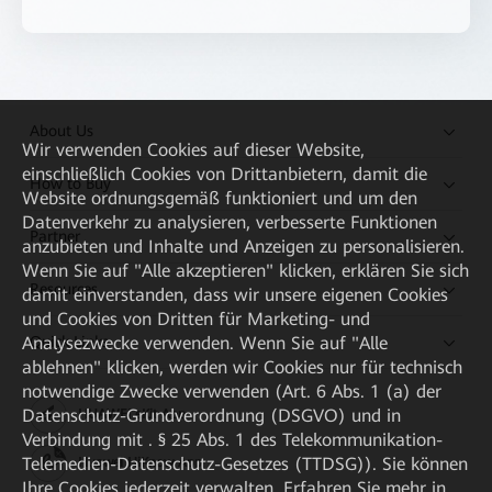
About Us
Wir verwenden Cookies auf dieser Website,
einschließlich Cookies von Drittanbietern, damit die
How to Buy
Website ordnungsgemäß funktioniert und um den
Datenverkehr zu analysieren, verbesserte Funktionen
Partner
anzubieten und Inhalte und Anzeigen zu personalisieren.
Wenn Sie auf "Alle akzeptieren" klicken, erklären Sie sich
Resources
damit einverstanden, dass wir unsere eigenen Cookies
und Cookies von Dritten für Marketing- und
Quick Links
Analysezwecke verwenden. Wenn Sie auf "Alle
ablehnen" klicken, werden wir Cookies nur für technisch
notwendige Zwecke verwenden (Art. 6 Abs. 1 (a) der
Datenschutz-Grundverordnung (DSGVO) und in
HUAWEI eKit App
Verbindung mit . § 25 Abs. 1 des Telekommunikation-
Telemedien-Datenschutz-Gesetzes (TTDSG)). Sie können
Huawei HiKnow App
Ihre Cookies jederzeit verwalten. Erfahren Sie mehr in