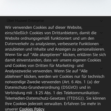
Über Huawei Enterprise
Wir verwenden Cookies auf dieser Website,
Kaufanleitung
einschließlich Cookies von Drittanbietern, damit die
Website ordnungsgemäß funktioniert und um den
Datenverkehr zu analysieren, verbesserte Funktionen
Partner
anzubieten und Inhalte und Anzeigen zu personalisieren.
Wenn Sie auf "Alle akzeptieren" klicken, erklären Sie sich
Ressourcen
damit einverstanden, dass wir unsere eigenen Cookies
und Cookies von Dritten für Marketing- und
Quick Links
Analysezwecke verwenden. Wenn Sie auf "Alle
ablehnen" klicken, werden wir Cookies nur für technisch
notwendige Zwecke verwenden (Art. 6 Abs. 1 (a) der
HUAWEI eKit App
Datenschutz-Grundverordnung (DSGVO) und in
Verbindung mit . § 25 Abs. 1 des Telekommunikation-
Huawei HiKnow App
Telemedien-Datenschutz-Gesetzes (TTDSG)). Sie können
Ihre Cookies jederzeit verwalten. Erfahren Sie mehr in
HUAWEI eFly App
unserer
Cookies Policy
.