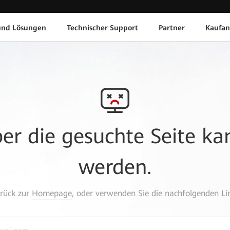
und Lösungen
Technischer Support
Partner
Kaufan
aber die gesuchte Seite k
werden.
urück zur
Homepage
, oder verwenden Sie die nachfolgenden Lin