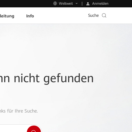
Anmelden
Weltweit
Suche
leitung
Info
ann nicht gefunden
ks für Ihre Suche.