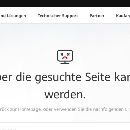
und Lösungen
Technischer Support
Partner
Kaufan
aber die gesuchte Seite k
werden.
urück zur
Homepage
, oder verwenden Sie die nachfolgenden Lin