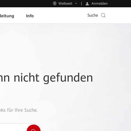
Anmelden
Weltweit
Suche
leitung
Info
ann nicht gefunden
ks für Ihre Suche.