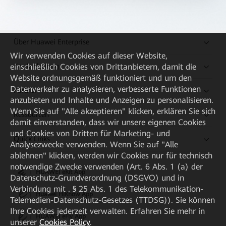
Über Huawei Enterprise
Wir verwenden Cookies auf dieser Website,
Kaufanleitung
einschließlich Cookies von Drittanbietern, damit die
Website ordnungsgemäß funktioniert und um den
Datenverkehr zu analysieren, verbesserte Funktionen
Partner
anzubieten und Inhalte und Anzeigen zu personalisieren.
Wenn Sie auf "Alle akzeptieren" klicken, erklären Sie sich
Ressourcen
damit einverstanden, dass wir unsere eigenen Cookies
und Cookies von Dritten für Marketing- und
Quick Links
Analysezwecke verwenden. Wenn Sie auf "Alle
ablehnen" klicken, werden wir Cookies nur für technisch
notwendige Zwecke verwenden (Art. 6 Abs. 1 (a) der
HUAWEI eKit App
Datenschutz-Grundverordnung (DSGVO) und in
Verbindung mit . § 25 Abs. 1 des Telekommunikation-
Huawei HiKnow App
Telemedien-Datenschutz-Gesetzes (TTDSG)). Sie können
Ihre Cookies jederzeit verwalten. Erfahren Sie mehr in
HUAWEI eFly App
unserer
Cookies Policy
.