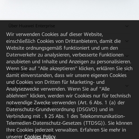
Über Huawei Enterprise
Wir verwenden Cookies auf dieser Website,
Kaufanleitung
einschließlich Cookies von Drittanbietern, damit die
Website ordnungsgemäß funktioniert und um den
Datenverkehr zu analysieren, verbesserte Funktionen
Partner
anzubieten und Inhalte und Anzeigen zu personalisieren.
Wenn Sie auf "Alle akzeptieren" klicken, erklären Sie sich
Ressourcen
damit einverstanden, dass wir unsere eigenen Cookies
und Cookies von Dritten für Marketing- und
Quick Links
Analysezwecke verwenden. Wenn Sie auf "Alle
ablehnen" klicken, werden wir Cookies nur für technisch
notwendige Zwecke verwenden (Art. 6 Abs. 1 (a) der
HUAWEI eKit App
Datenschutz-Grundverordnung (DSGVO) und in
Verbindung mit . § 25 Abs. 1 des Telekommunikation-
Huawei HiKnow App
Telemedien-Datenschutz-Gesetzes (TTDSG)). Sie können
Ihre Cookies jederzeit verwalten. Erfahren Sie mehr in
HUAWEI eFly App
unserer
Cookies Policy
.