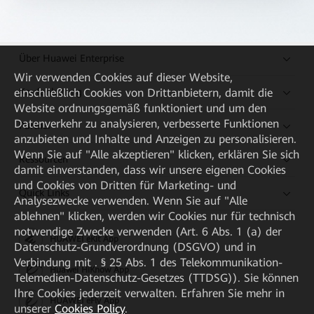
Über Huawei Enterprise
Wir verwenden Cookies auf dieser Website,
Kaufanleitung
einschließlich Cookies von Drittanbietern, damit die
Website ordnungsgemäß funktioniert und um den
Datenverkehr zu analysieren, verbesserte Funktionen
Partner
anzubieten und Inhalte und Anzeigen zu personalisieren.
Wenn Sie auf "Alle akzeptieren" klicken, erklären Sie sich
Ressourcen
damit einverstanden, dass wir unsere eigenen Cookies
und Cookies von Dritten für Marketing- und
Quick Links
Analysezwecke verwenden. Wenn Sie auf "Alle
ablehnen" klicken, werden wir Cookies nur für technisch
notwendige Zwecke verwenden (Art. 6 Abs. 1 (a) der
HUAWEI eKit App
Datenschutz-Grundverordnung (DSGVO) und in
Verbindung mit . § 25 Abs. 1 des Telekommunikation-
Huawei HiKnow App
Telemedien-Datenschutz-Gesetzes (TTDSG)). Sie können
Ihre Cookies jederzeit verwalten. Erfahren Sie mehr in
HUAWEI eFly App
unserer
Cookies Policy
.