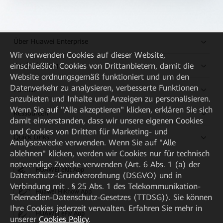
Über Huawei Enterprise
Wir verwenden Cookies auf dieser Website,
Kaufanleitung
einschließlich Cookies von Drittanbietern, damit die
Website ordnungsgemäß funktioniert und um den
Datenverkehr zu analysieren, verbesserte Funktionen
Partner
anzubieten und Inhalte und Anzeigen zu personalisieren.
Wenn Sie auf "Alle akzeptieren" klicken, erklären Sie sich
Ressourcen
damit einverstanden, dass wir unsere eigenen Cookies
und Cookies von Dritten für Marketing- und
Quick Links
Analysezwecke verwenden. Wenn Sie auf "Alle
ablehnen" klicken, werden wir Cookies nur für technisch
notwendige Zwecke verwenden (Art. 6 Abs. 1 (a) der
HUAWEI eKit App
Datenschutz-Grundverordnung (DSGVO) und in
Verbindung mit . § 25 Abs. 1 des Telekommunikation-
Huawei HiKnow App
Telemedien-Datenschutz-Gesetzes (TTDSG)). Sie können
Ihre Cookies jederzeit verwalten. Erfahren Sie mehr in
HUAWEI eFly App
unserer
Cookies Policy
.