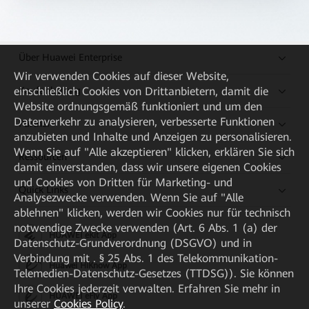
Über Huawei Enterprise
Wir verwenden Cookies auf dieser Website,
Kaufanleitung
einschließlich Cookies von Drittanbietern, damit die
Website ordnungsgemäß funktioniert und um den
Datenverkehr zu analysieren, verbesserte Funktionen
Partner
anzubieten und Inhalte und Anzeigen zu personalisieren.
Wenn Sie auf "Alle akzeptieren" klicken, erklären Sie sich
Ressourcen
damit einverstanden, dass wir unsere eigenen Cookies
und Cookies von Dritten für Marketing- und
Quick Links
Analysezwecke verwenden. Wenn Sie auf "Alle
ablehnen" klicken, werden wir Cookies nur für technisch
notwendige Zwecke verwenden (Art. 6 Abs. 1 (a) der
HUAWEI eKit App
Datenschutz-Grundverordnung (DSGVO) und in
Verbindung mit . § 25 Abs. 1 des Telekommunikation-
Huawei HiKnow App
Telemedien-Datenschutz-Gesetzes (TTDSG)). Sie können
Ihre Cookies jederzeit verwalten. Erfahren Sie mehr in
HUAWEI eFly App
unserer
Cookies Policy
.