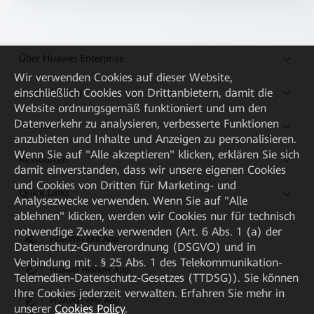
Über Huawei Enterprise
Wir verwenden Cookies auf dieser Website,
Kaufanleitung
einschließlich Cookies von Drittanbietern, damit die
Website ordnungsgemäß funktioniert und um den
Datenverkehr zu analysieren, verbesserte Funktionen
Partner
anzubieten und Inhalte und Anzeigen zu personalisieren.
Wenn Sie auf "Alle akzeptieren" klicken, erklären Sie sich
Ressourcen
damit einverstanden, dass wir unsere eigenen Cookies
und Cookies von Dritten für Marketing- und
Quick Links
Analysezwecke verwenden. Wenn Sie auf "Alle
ablehnen" klicken, werden wir Cookies nur für technisch
notwendige Zwecke verwenden (Art. 6 Abs. 1 (a) der
HUAWEI eKit App
Datenschutz-Grundverordnung (DSGVO) und in
Verbindung mit . § 25 Abs. 1 des Telekommunikation-
Huawei HiKnow App
Telemedien-Datenschutz-Gesetzes (TTDSG)). Sie können
Ihre Cookies jederzeit verwalten. Erfahren Sie mehr in
HUAWEI eFly App
unserer
Cookies Policy
.