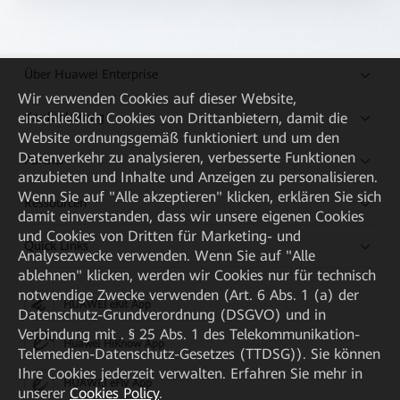
Über Huawei Enterprise
Wir verwenden Cookies auf dieser Website,
Kaufanleitung
einschließlich Cookies von Drittanbietern, damit die
Website ordnungsgemäß funktioniert und um den
Datenverkehr zu analysieren, verbesserte Funktionen
Partner
anzubieten und Inhalte und Anzeigen zu personalisieren.
Wenn Sie auf "Alle akzeptieren" klicken, erklären Sie sich
Ressourcen
damit einverstanden, dass wir unsere eigenen Cookies
und Cookies von Dritten für Marketing- und
Quick Links
Analysezwecke verwenden. Wenn Sie auf "Alle
ablehnen" klicken, werden wir Cookies nur für technisch
notwendige Zwecke verwenden (Art. 6 Abs. 1 (a) der
HUAWEI eKit App
Datenschutz-Grundverordnung (DSGVO) und in
Verbindung mit . § 25 Abs. 1 des Telekommunikation-
Huawei HiKnow App
Telemedien-Datenschutz-Gesetzes (TTDSG)). Sie können
Ihre Cookies jederzeit verwalten. Erfahren Sie mehr in
HUAWEI eFly App
unserer
Cookies Policy
.