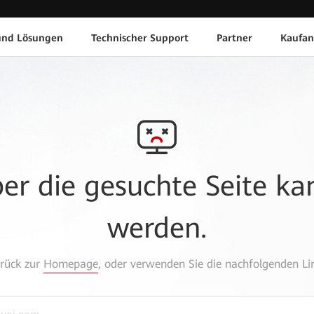
und Lösungen
Technischer Support
Partner
Kaufan
aber die gesuchte Seite k
werden.
urück zur
Homepage
, oder verwenden Sie die nachfolgenden Lin