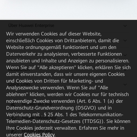
Über Huawei Enterprise
Wir verwenden Cookies auf dieser Website,
Kaufanleitung
einschließlich Cookies von Drittanbietern, damit die
Website ordnungsgemäß funktioniert und um den
Datenverkehr zu analysieren, verbesserte Funktionen
Partner
anzubieten und Inhalte und Anzeigen zu personalisieren.
Wenn Sie auf "Alle akzeptieren" klicken, erklären Sie sich
Ressourcen
damit einverstanden, dass wir unsere eigenen Cookies
und Cookies von Dritten für Marketing- und
Quick Links
Analysezwecke verwenden. Wenn Sie auf "Alle
ablehnen" klicken, werden wir Cookies nur für technisch
notwendige Zwecke verwenden (Art. 6 Abs. 1 (a) der
HUAWEI eKit App
Datenschutz-Grundverordnung (DSGVO) und in
Verbindung mit . § 25 Abs. 1 des Telekommunikation-
Huawei HiKnow App
Telemedien-Datenschutz-Gesetzes (TTDSG)). Sie können
Ihre Cookies jederzeit verwalten. Erfahren Sie mehr in
HUAWEI eFly App
unserer
Cookies Policy
.