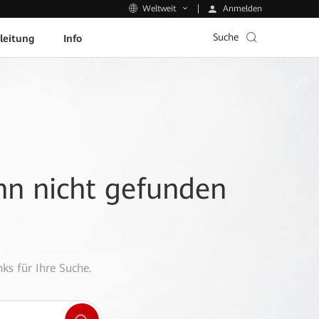
Anmelden
Weltweit
Suche
leitung
Info
ann nicht gefunden
ks für Ihre Suche.