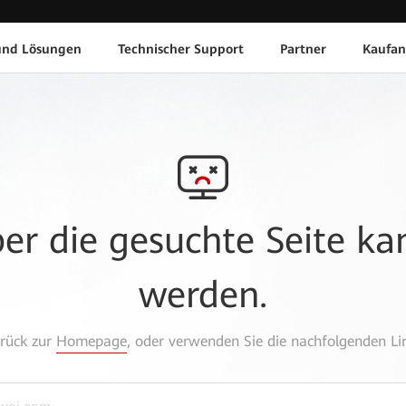
und Lösungen
Technischer Support
Partner
Kaufan
aber die gesuchte Seite k
werden.
urück zur
Homepage
, oder verwenden Sie die nachfolgenden Lin