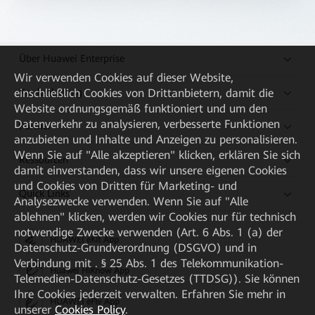
Über Huawei Enterprise
Wir verwenden Cookies auf dieser Website,
Kaufanleitung
einschließlich Cookies von Drittanbietern, damit die
Website ordnungsgemäß funktioniert und um den
Datenverkehr zu analysieren, verbesserte Funktionen
Partner
anzubieten und Inhalte und Anzeigen zu personalisieren.
Wenn Sie auf "Alle akzeptieren" klicken, erklären Sie sich
Ressourcen
damit einverstanden, dass wir unsere eigenen Cookies
und Cookies von Dritten für Marketing- und
Quick Links
Analysezwecke verwenden. Wenn Sie auf "Alle
ablehnen" klicken, werden wir Cookies nur für technisch
notwendige Zwecke verwenden (Art. 6 Abs. 1 (a) der
HUAWEI eKit App
Datenschutz-Grundverordnung (DSGVO) und in
Verbindung mit . § 25 Abs. 1 des Telekommunikation-
Huawei HiKnow App
Telemedien-Datenschutz-Gesetzes (TTDSG)). Sie können
Ihre Cookies jederzeit verwalten. Erfahren Sie mehr in
HUAWEI eFly App
unserer
Cookies Policy
.