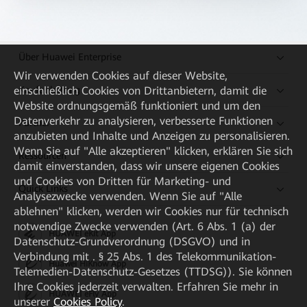
Über Huawei Enterprise
Wir verwenden Cookies auf dieser Website,
Kaufanleitung
einschließlich Cookies von Drittanbietern, damit die
Website ordnungsgemäß funktioniert und um den
Datenverkehr zu analysieren, verbesserte Funktionen
Partner
anzubieten und Inhalte und Anzeigen zu personalisieren.
Wenn Sie auf "Alle akzeptieren" klicken, erklären Sie sich
Ressourcen
damit einverstanden, dass wir unsere eigenen Cookies
und Cookies von Dritten für Marketing- und
Quick Links
Analysezwecke verwenden. Wenn Sie auf "Alle
ablehnen" klicken, werden wir Cookies nur für technisch
notwendige Zwecke verwenden (Art. 6 Abs. 1 (a) der
HUAWEI eKit App
Datenschutz-Grundverordnung (DSGVO) und in
Verbindung mit . § 25 Abs. 1 des Telekommunikation-
Huawei HiKnow App
Telemedien-Datenschutz-Gesetzes (TTDSG)). Sie können
Ihre Cookies jederzeit verwalten. Erfahren Sie mehr in
HUAWEI eFly App
unserer
Cookies Policy
.