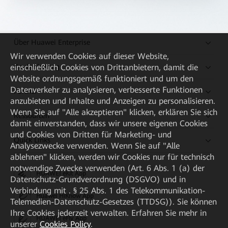
Über Huawei Enterprise
Wir verwenden Cookies auf dieser Website,
Kaufanleitung
einschließlich Cookies von Drittanbietern, damit die
Website ordnungsgemäß funktioniert und um den
Datenverkehr zu analysieren, verbesserte Funktionen
Partner
anzubieten und Inhalte und Anzeigen zu personalisieren.
Wenn Sie auf "Alle akzeptieren" klicken, erklären Sie sich
Ressourcen
damit einverstanden, dass wir unsere eigenen Cookies
und Cookies von Dritten für Marketing- und
Quick Links
Analysezwecke verwenden. Wenn Sie auf "Alle
ablehnen" klicken, werden wir Cookies nur für technisch
notwendige Zwecke verwenden (Art. 6 Abs. 1 (a) der
HUAWEI eKit App
Datenschutz-Grundverordnung (DSGVO) und in
Verbindung mit . § 25 Abs. 1 des Telekommunikation-
Huawei HiKnow App
Telemedien-Datenschutz-Gesetzes (TTDSG)). Sie können
Ihre Cookies jederzeit verwalten. Erfahren Sie mehr in
HUAWEI eFly App
unserer
Cookies Policy
.