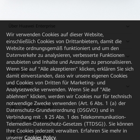
Über Huawei Enterprise
Wir verwenden Cookies auf dieser Website,
Kaufanleitung
einschließlich Cookies von Drittanbietern, damit die
Website ordnungsgemäß funktioniert und um den
Datenverkehr zu analysieren, verbesserte Funktionen
Partner
anzubieten und Inhalte und Anzeigen zu personalisieren.
Wenn Sie auf "Alle akzeptieren" klicken, erklären Sie sich
Ressourcen
damit einverstanden, dass wir unsere eigenen Cookies
und Cookies von Dritten für Marketing- und
Quick Links
Analysezwecke verwenden. Wenn Sie auf "Alle
ablehnen" klicken, werden wir Cookies nur für technisch
notwendige Zwecke verwenden (Art. 6 Abs. 1 (a) der
HUAWEI eKit App
Datenschutz-Grundverordnung (DSGVO) und in
Verbindung mit . § 25 Abs. 1 des Telekommunikation-
Huawei HiKnow App
Telemedien-Datenschutz-Gesetzes (TTDSG)). Sie können
Ihre Cookies jederzeit verwalten. Erfahren Sie mehr in
HUAWEI eFly App
unserer
Cookies Policy
.