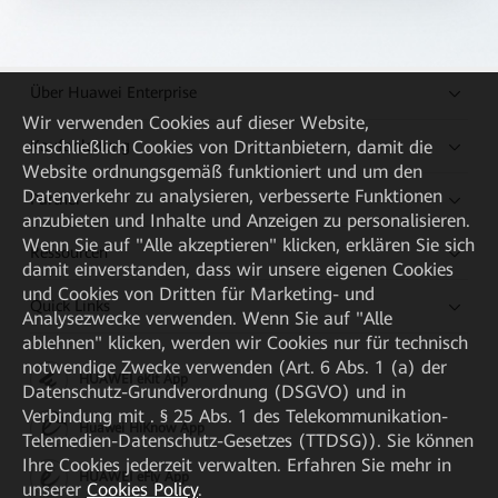
Über Huawei Enterprise
Wir verwenden Cookies auf dieser Website,
Kaufanleitung
einschließlich Cookies von Drittanbietern, damit die
Website ordnungsgemäß funktioniert und um den
Datenverkehr zu analysieren, verbesserte Funktionen
Partner
anzubieten und Inhalte und Anzeigen zu personalisieren.
Wenn Sie auf "Alle akzeptieren" klicken, erklären Sie sich
Ressourcen
damit einverstanden, dass wir unsere eigenen Cookies
und Cookies von Dritten für Marketing- und
Quick Links
Analysezwecke verwenden. Wenn Sie auf "Alle
ablehnen" klicken, werden wir Cookies nur für technisch
notwendige Zwecke verwenden (Art. 6 Abs. 1 (a) der
HUAWEI eKit App
Datenschutz-Grundverordnung (DSGVO) und in
Verbindung mit . § 25 Abs. 1 des Telekommunikation-
Huawei HiKnow App
Telemedien-Datenschutz-Gesetzes (TTDSG)). Sie können
Ihre Cookies jederzeit verwalten. Erfahren Sie mehr in
HUAWEI eFly App
unserer
Cookies Policy
.