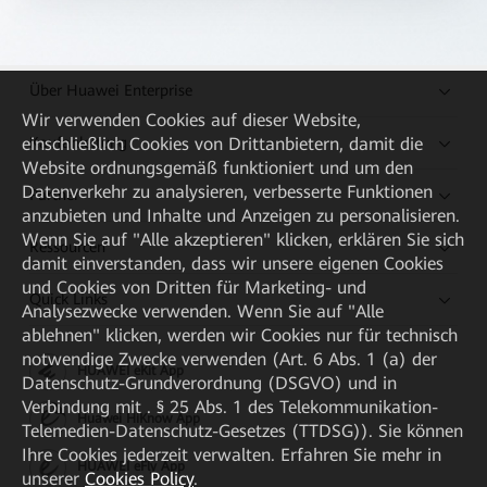
Über Huawei Enterprise
Wir verwenden Cookies auf dieser Website,
Kaufanleitung
einschließlich Cookies von Drittanbietern, damit die
Website ordnungsgemäß funktioniert und um den
Datenverkehr zu analysieren, verbesserte Funktionen
Partner
anzubieten und Inhalte und Anzeigen zu personalisieren.
Wenn Sie auf "Alle akzeptieren" klicken, erklären Sie sich
Ressourcen
damit einverstanden, dass wir unsere eigenen Cookies
und Cookies von Dritten für Marketing- und
Quick Links
Analysezwecke verwenden. Wenn Sie auf "Alle
ablehnen" klicken, werden wir Cookies nur für technisch
notwendige Zwecke verwenden (Art. 6 Abs. 1 (a) der
HUAWEI eKit App
Datenschutz-Grundverordnung (DSGVO) und in
Verbindung mit . § 25 Abs. 1 des Telekommunikation-
Huawei HiKnow App
Telemedien-Datenschutz-Gesetzes (TTDSG)). Sie können
Ihre Cookies jederzeit verwalten. Erfahren Sie mehr in
HUAWEI eFly App
unserer
Cookies Policy
.