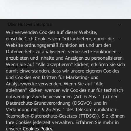
Über Huawei Enterprise
Wir verwenden Cookies auf dieser Website,
Kaufanleitung
einschließlich Cookies von Drittanbietern, damit die
Website ordnungsgemäß funktioniert und um den
Datenverkehr zu analysieren, verbesserte Funktionen
Partner
anzubieten und Inhalte und Anzeigen zu personalisieren.
Wenn Sie auf "Alle akzeptieren" klicken, erklären Sie sich
Ressourcen
damit einverstanden, dass wir unsere eigenen Cookies
und Cookies von Dritten für Marketing- und
Quick Links
Analysezwecke verwenden. Wenn Sie auf "Alle
ablehnen" klicken, werden wir Cookies nur für technisch
notwendige Zwecke verwenden (Art. 6 Abs. 1 (a) der
HUAWEI eKit App
Datenschutz-Grundverordnung (DSGVO) und in
Verbindung mit . § 25 Abs. 1 des Telekommunikation-
Huawei HiKnow App
Telemedien-Datenschutz-Gesetzes (TTDSG)). Sie können
Ihre Cookies jederzeit verwalten. Erfahren Sie mehr in
HUAWEI eFly App
unserer
Cookies Policy
.