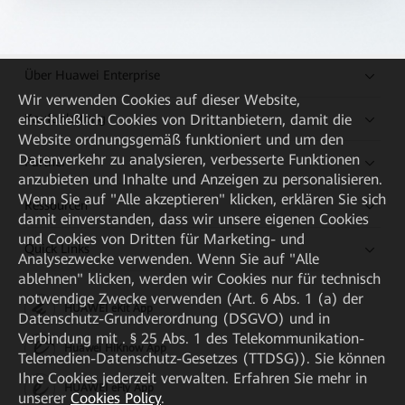
Über Huawei Enterprise
Wir verwenden Cookies auf dieser Website,
Kaufanleitung
einschließlich Cookies von Drittanbietern, damit die
Website ordnungsgemäß funktioniert und um den
Datenverkehr zu analysieren, verbesserte Funktionen
Partner
anzubieten und Inhalte und Anzeigen zu personalisieren.
Wenn Sie auf "Alle akzeptieren" klicken, erklären Sie sich
Ressourcen
damit einverstanden, dass wir unsere eigenen Cookies
und Cookies von Dritten für Marketing- und
Quick Links
Analysezwecke verwenden. Wenn Sie auf "Alle
ablehnen" klicken, werden wir Cookies nur für technisch
notwendige Zwecke verwenden (Art. 6 Abs. 1 (a) der
HUAWEI eKit App
Datenschutz-Grundverordnung (DSGVO) und in
Verbindung mit . § 25 Abs. 1 des Telekommunikation-
Huawei HiKnow App
Telemedien-Datenschutz-Gesetzes (TTDSG)). Sie können
Ihre Cookies jederzeit verwalten. Erfahren Sie mehr in
HUAWEI eFly App
unserer
Cookies Policy
.