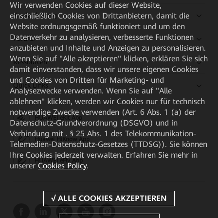
Wir verwenden Cookies auf dieser Website,
einschließlich Cookies von Drittanbietern, damit die
Kaufanleitung
Website ordnungsgemäß funktioniert und um den
Datenverkehr zu analysieren, verbesserte Funktionen
Partner
anzubieten und Inhalte und Anzeigen zu personalisieren.
Wenn Sie auf "Alle akzeptieren" klicken, erklären Sie sich
Ressourcen
damit einverstanden, dass wir unsere eigenen Cookies
und Cookies von Dritten für Marketing- und
Quick Links
Analysezwecke verwenden. Wenn Sie auf "Alle
ablehnen" klicken, werden wir Cookies nur für technisch
notwendige Zwecke verwenden (Art. 6 Abs. 1 (a) der
HUAWEI eKit App
Datenschutz-Grundverordnung (DSGVO) und in
Verbindung mit . § 25 Abs. 1 des Telekommunikation-
Huawei HiKnow App
Telemedien-Datenschutz-Gesetzes (TTDSG)). Sie können
Ihre Cookies jederzeit verwalten. Erfahren Sie mehr in
HUAWEI eFly App
unserer
Cookies Policy
.