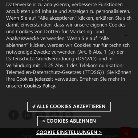
Datenverkehr zu analysieren, verbesserte Funktionen
Partner
anzubieten und Inhalte und Anzeigen zu personalisieren.
Wenn Sie auf "Alle akzeptieren" klicken, erklären Sie sich
Ressourcen
damit einverstanden, dass wir unsere eigenen Cookies
und Cookies von Dritten für Marketing- und
Quick Links
Analysezwecke verwenden. Wenn Sie auf "Alle
ablehnen" klicken, werden wir Cookies nur für technisch
notwendige Zwecke verwenden (Art. 6 Abs. 1 (a) der
HUAWEI eKit App
Datenschutz-Grundverordnung (DSGVO) und in
Verbindung mit . § 25 Abs. 1 des Telekommunikation-
Huawei HiKnow App
Telemedien-Datenschutz-Gesetzes (TTDSG)). Sie können
Ihre Cookies jederzeit verwalten. Erfahren Sie mehr in
HUAWEI eFly App
unserer
Cookies Policy
.
COOKIE EINSTELLUNGEN >
Copyright © 2026 Huawei Technologies Co., Ltd. All rights reserved.