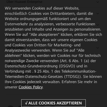
Über Huawei Enterprise
Wir verwenden Cookies auf dieser Website,
Kaufanleitung
einschließlich Cookies von Drittanbietern, damit die
Website ordnungsgemäß funktioniert und um den
Datenverkehr zu analysieren, verbesserte Funktionen
Partner
anzubieten und Inhalte und Anzeigen zu personalisieren.
Wenn Sie auf "Alle akzeptieren" klicken, erklären Sie sich
Ressourcen
damit einverstanden, dass wir unsere eigenen Cookies
und Cookies von Dritten für Marketing- und
Quick Links
Analysezwecke verwenden. Wenn Sie auf "Alle
ablehnen" klicken, werden wir Cookies nur für technisch
notwendige Zwecke verwenden (Art. 6 Abs. 1 (a) der
HUAWEI eKit App
Datenschutz-Grundverordnung (DSGVO) und in
Verbindung mit . § 25 Abs. 1 des Telekommunikation-
Huawei HiKnow App
Telemedien-Datenschutz-Gesetzes (TTDSG)). Sie können
Ihre Cookies jederzeit verwalten. Erfahren Sie mehr in
HUAWEI eFly App
unserer
Cookies Policy
.