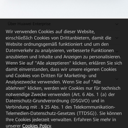
Über Huawei Enterprise
Wir verwenden Cookies auf dieser Website,
Kaufanleitung
einschließlich Cookies von Drittanbietern, damit die
Website ordnungsgemäß funktioniert und um den
Datenverkehr zu analysieren, verbesserte Funktionen
Partner
anzubieten und Inhalte und Anzeigen zu personalisieren.
Wenn Sie auf "Alle akzeptieren" klicken, erklären Sie sich
Ressourcen
damit einverstanden, dass wir unsere eigenen Cookies
und Cookies von Dritten für Marketing- und
Quick Links
Analysezwecke verwenden. Wenn Sie auf "Alle
ablehnen" klicken, werden wir Cookies nur für technisch
notwendige Zwecke verwenden (Art. 6 Abs. 1 (a) der
HUAWEI eKit App
Datenschutz-Grundverordnung (DSGVO) und in
Verbindung mit . § 25 Abs. 1 des Telekommunikation-
Huawei HiKnow App
Telemedien-Datenschutz-Gesetzes (TTDSG)). Sie können
Ihre Cookies jederzeit verwalten. Erfahren Sie mehr in
HUAWEI eFly App
unserer
Cookies Policy
.