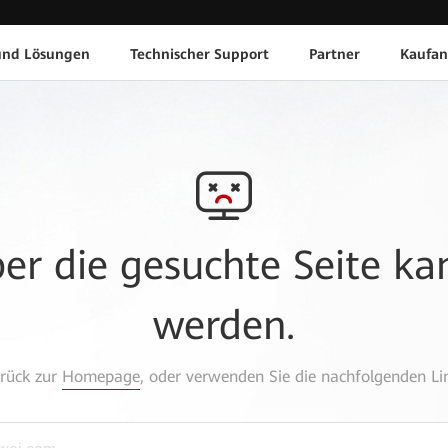
und Lösungen
Technischer Support
Partner
Kaufan
aber die gesuchte Seite k
werden.
urück zur
Homepage
, oder verwenden Sie die nachfolgenden Lin