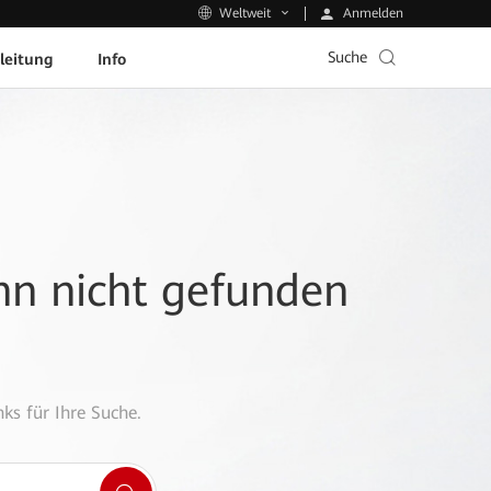
Anmelden
Weltweit
Suche
leitung
Info
ann nicht gefunden
ks für Ihre Suche.