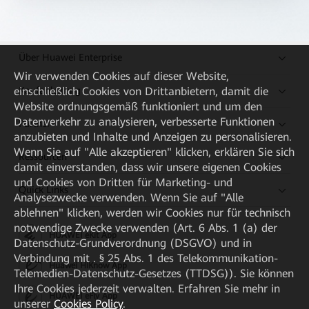
Über Huawei Enterprise
Wir verwenden Cookies auf dieser Website,
Kaufanleitung
einschließlich Cookies von Drittanbietern, damit die
Website ordnungsgemäß funktioniert und um den
Datenverkehr zu analysieren, verbesserte Funktionen
Partner
anzubieten und Inhalte und Anzeigen zu personalisieren.
Wenn Sie auf "Alle akzeptieren" klicken, erklären Sie sich
Ressourcen
damit einverstanden, dass wir unsere eigenen Cookies
und Cookies von Dritten für Marketing- und
Quick Links
Analysezwecke verwenden. Wenn Sie auf "Alle
ablehnen" klicken, werden wir Cookies nur für technisch
notwendige Zwecke verwenden (Art. 6 Abs. 1 (a) der
HUAWEI eKit App
Datenschutz-Grundverordnung (DSGVO) und in
Verbindung mit . § 25 Abs. 1 des Telekommunikation-
Huawei HiKnow App
Telemedien-Datenschutz-Gesetzes (TTDSG)). Sie können
Ihre Cookies jederzeit verwalten. Erfahren Sie mehr in
HUAWEI eFly App
unserer
Cookies Policy
.