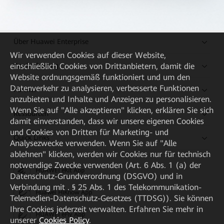
Über Huawei Enterprise
Wir verwenden Cookies auf dieser Website,
Kaufanleitung
einschließlich Cookies von Drittanbietern, damit die
Website ordnungsgemäß funktioniert und um den
Datenverkehr zu analysieren, verbesserte Funktionen
Partner
anzubieten und Inhalte und Anzeigen zu personalisieren.
Wenn Sie auf "Alle akzeptieren" klicken, erklären Sie sich
Ressourcen
damit einverstanden, dass wir unsere eigenen Cookies
und Cookies von Dritten für Marketing- und
Quick Links
Analysezwecke verwenden. Wenn Sie auf "Alle
ablehnen" klicken, werden wir Cookies nur für technisch
notwendige Zwecke verwenden (Art. 6 Abs. 1 (a) der
HUAWEI eKit App
Datenschutz-Grundverordnung (DSGVO) und in
Verbindung mit . § 25 Abs. 1 des Telekommunikation-
Huawei HiKnow App
Telemedien-Datenschutz-Gesetzes (TTDSG)). Sie können
Ihre Cookies jederzeit verwalten. Erfahren Sie mehr in
HUAWEI eFly App
unserer
Cookies Policy
.