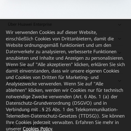
Über Huawei Enterprise
Wir verwenden Cookies auf dieser Website,
Kaufanleitung
einschließlich Cookies von Drittanbietern, damit die
Website ordnungsgemäß funktioniert und um den
Datenverkehr zu analysieren, verbesserte Funktionen
Partner
anzubieten und Inhalte und Anzeigen zu personalisieren.
Wenn Sie auf "Alle akzeptieren" klicken, erklären Sie sich
Ressourcen
damit einverstanden, dass wir unsere eigenen Cookies
und Cookies von Dritten für Marketing- und
Quick Links
Analysezwecke verwenden. Wenn Sie auf "Alle
ablehnen" klicken, werden wir Cookies nur für technisch
notwendige Zwecke verwenden (Art. 6 Abs. 1 (a) der
HUAWEI eKit App
Datenschutz-Grundverordnung (DSGVO) und in
Verbindung mit . § 25 Abs. 1 des Telekommunikation-
Huawei HiKnow App
Telemedien-Datenschutz-Gesetzes (TTDSG)). Sie können
Ihre Cookies jederzeit verwalten. Erfahren Sie mehr in
HUAWEI eFly App
unserer
Cookies Policy
.