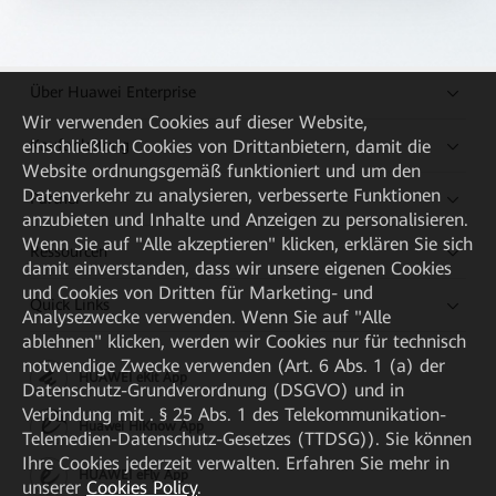
Über Huawei Enterprise
Wir verwenden Cookies auf dieser Website,
Kaufanleitung
einschließlich Cookies von Drittanbietern, damit die
Website ordnungsgemäß funktioniert und um den
Datenverkehr zu analysieren, verbesserte Funktionen
Partner
anzubieten und Inhalte und Anzeigen zu personalisieren.
Wenn Sie auf "Alle akzeptieren" klicken, erklären Sie sich
Ressourcen
damit einverstanden, dass wir unsere eigenen Cookies
und Cookies von Dritten für Marketing- und
Quick Links
Analysezwecke verwenden. Wenn Sie auf "Alle
ablehnen" klicken, werden wir Cookies nur für technisch
notwendige Zwecke verwenden (Art. 6 Abs. 1 (a) der
HUAWEI eKit App
Datenschutz-Grundverordnung (DSGVO) und in
Verbindung mit . § 25 Abs. 1 des Telekommunikation-
Huawei HiKnow App
Telemedien-Datenschutz-Gesetzes (TTDSG)). Sie können
Ihre Cookies jederzeit verwalten. Erfahren Sie mehr in
HUAWEI eFly App
unserer
Cookies Policy
.