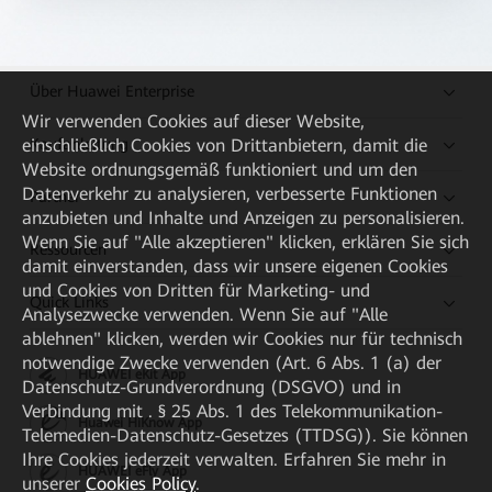
Über Huawei Enterprise
Wir verwenden Cookies auf dieser Website,
Kaufanleitung
einschließlich Cookies von Drittanbietern, damit die
Website ordnungsgemäß funktioniert und um den
Datenverkehr zu analysieren, verbesserte Funktionen
Partner
anzubieten und Inhalte und Anzeigen zu personalisieren.
Wenn Sie auf "Alle akzeptieren" klicken, erklären Sie sich
Ressourcen
damit einverstanden, dass wir unsere eigenen Cookies
und Cookies von Dritten für Marketing- und
Quick Links
Analysezwecke verwenden. Wenn Sie auf "Alle
ablehnen" klicken, werden wir Cookies nur für technisch
notwendige Zwecke verwenden (Art. 6 Abs. 1 (a) der
HUAWEI eKit App
Datenschutz-Grundverordnung (DSGVO) und in
Verbindung mit . § 25 Abs. 1 des Telekommunikation-
Huawei HiKnow App
Telemedien-Datenschutz-Gesetzes (TTDSG)). Sie können
Ihre Cookies jederzeit verwalten. Erfahren Sie mehr in
HUAWEI eFly App
unserer
Cookies Policy
.